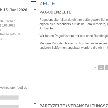
ZELTE
 15. Juni 2026
PAGODENZELTE
Pagodenzelte fallen durch ihre außergewöhnlich
Deutschen
eignen sich besonders für kleine Familienfeiern,
15.06.2026
Ambiente.
n
resse info [at]
Wir führen Pagodenzelte mit und ohne Rundbogen
esen…
Mehrere Pagoden lassen sich miteinander regend
anderen Zeltformen angebaut werden, die wir im
◄
1
.
velhoerster [dot] de
PARTYZELTE / VERANSTALTUNGS