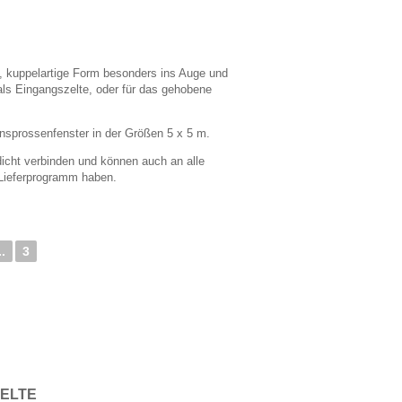
e, kuppelartige Form besonders ins Auge und
 als Eingangszelte, oder für das gehobene
sprossenfenster in der Größen 5 x 5 m.
icht verbinden und können auch an alle
 Lieferprogramm haben.
..
3
ZELTE