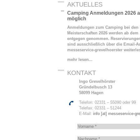
AKTUELLES
Camping Anmeldungen 2026 ab
möglich
Anmeldungen zum Camping bei den 
Meisterschaften 2026 werden ab dem 
entgegen genommen. Reservierunge
sind ausschließlich über die Email-Ad
messeservice-grevelhoerster
weiterl
mehr lesen...
KONTAKT
Ingo Grevelhörster
Gründelbusch 13
58099 Hagen
Telefon: 02331 – 55090 oder 99
Telefax: 02331 – 51244
E-Mail:
info [at] messeservice-gre
V
o
r
N