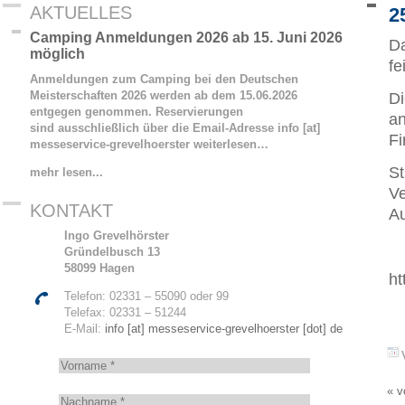
AKTUELLES
2
Camping Anmeldungen 2026 ab 15. Juni 2026
Da
möglich
fe
Anmeldungen zum Camping bei den Deutschen
Meisterschaften 2026 werden ab dem 15.06.2026
Di
entgegen genommen. Reservierungen
an
sind ausschließlich über die Email-Adresse info [at]
Fi
messeservice-grevelhoerster
weiterlesen…
St
mehr lesen...
Ve
KONTAKT
Au
Ingo Grevelhörster
Gründelbusch 13
58099 Hagen
ht
Telefon: 02331 – 55090 oder 99
Telefax: 02331 – 51244
E-Mail:
info [at] messeservice-grevelhoerster [dot] de
V
o
« v
r
N