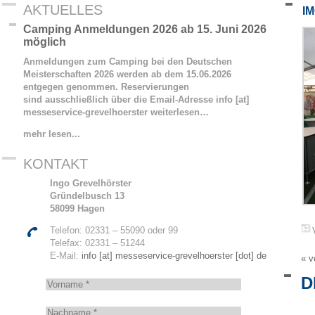
AKTUELLES
I
Camping Anmeldungen 2026 ab 15. Juni 2026
möglich
Anmeldungen zum Camping bei den Deutschen
Meisterschaften 2026 werden ab dem 15.06.2026
entgegen genommen. Reservierungen
sind ausschließlich über die Email-Adresse info [at]
messeservice-grevelhoerster
weiterlesen…
mehr lesen...
KONTAKT
Ingo Grevelhörster
Gründelbusch 13
58099 Hagen
Telefon: 02331 – 55090 oder 99
Telefax: 02331 – 51244
E-Mail:
info [at] messeservice-grevelhoerster [dot] de
« v
D
V
o
r
N