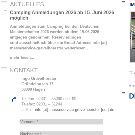
AKTUELLES
I
Camping Anmeldungen 2026 ab 15. Juni 2026
möglich
Anmeldungen zum Camping bei den Deutschen
Meisterschaften 2026 werden ab dem 15.06.2026
entgegen genommen. Reservierungen
sind ausschließlich über die Email-Adresse info [at]
messeservice-grevelhoerster
weiterlesen…
mehr lesen...
KONTAKT
Ingo Grevelhörster
Gründelbusch 13
« v
58099 Hagen
D
Telefon: 02331 – 55090 oder 99
Telefax: 02331 – 51244
E-Mail:
info [at] messeservice-grevelhoerster [dot] de
V
o
r
N