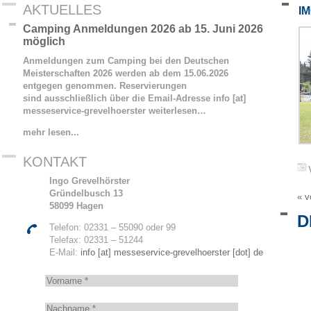
AKTUELLES
I
Camping Anmeldungen 2026 ab 15. Juni 2026
möglich
Anmeldungen zum Camping bei den Deutschen
Meisterschaften 2026 werden ab dem 15.06.2026
entgegen genommen. Reservierungen
sind ausschließlich über die Email-Adresse info [at]
messeservice-grevelhoerster
weiterlesen…
mehr lesen...
KONTAKT
Ingo Grevelhörster
Gründelbusch 13
« v
58099 Hagen
D
Telefon: 02331 – 55090 oder 99
Telefax: 02331 – 51244
E-Mail:
info [at] messeservice-grevelhoerster [dot] de
V
o
r
N