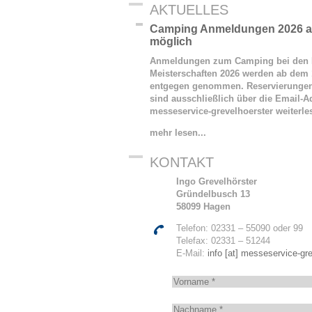
AKTUELLES
Camping Anmeldungen 2026 ab
möglich
Anmeldungen zum Camping bei den 
Meisterschaften 2026 werden ab dem 
entgegen genommen. Reservierunge
sind ausschließlich über die Email-Ad
messeservice-grevelhoerster
weiterl
mehr lesen...
KONTAKT
Ingo Grevelhörster
Gründelbusch 13
58099 Hagen
Telefon: 02331 – 55090 oder 99
Telefax: 02331 – 51244
E-Mail:
info [at] messeservice-gre
V
o
r
N