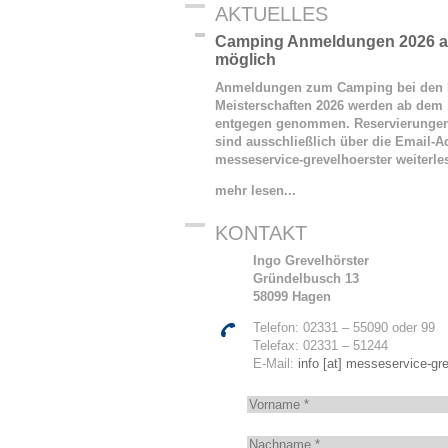
AKTUELLES
Camping Anmeldungen 2026 ab
möglich
Anmeldungen zum Camping bei den 
Meisterschaften 2026 werden ab dem 
entgegen genommen. Reservierunge
sind ausschließlich über die Email-Ad
messeservice-grevelhoerster
weiterl
mehr lesen...
KONTAKT
Ingo Grevelhörster
Gründelbusch 13
58099 Hagen
Telefon: 02331 – 55090 oder 99
Telefax: 02331 – 51244
E-Mail:
info [at] messeservice-gre
V
o
r
N