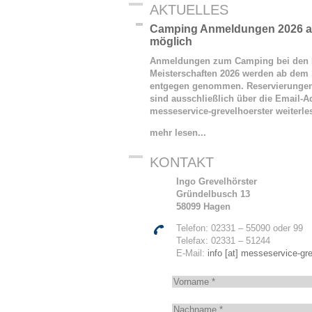
AKTUELLES
Camping Anmeldungen 2026 ab
möglich
Anmeldungen zum Camping bei den 
Meisterschaften 2026 werden ab dem 
entgegen genommen. Reservierunge
sind ausschließlich über die Email-Ad
messeservice-grevelhoerster
weiterl
mehr lesen...
KONTAKT
Ingo Grevelhörster
Gründelbusch 13
58099 Hagen
Telefon: 02331 – 55090 oder 99
Telefax: 02331 – 51244
E-Mail:
info [at] messeservice-gre
V
o
r
N