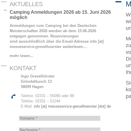
M
AKTUELLES
Camping Anmeldungen 2026 ab 15. Juni 2026
We
möglich
wo
Anmeldungen zum Camping bei den Deutschen
un
Meisterschaften 2026 werden ab dem 15.06.2026
entgegen genommen. Reservierungen
Me
sind ausschließlich über die Email-Adresse info [at]
zu
messeservice-grevelhoerster
weiterlesen…
vo
mehr lesen...
Di
un
KONTAKT
Ih
Ingo Grevelhörster
Gründelbusch 13
Si
58099 Hagen
ko
pa
Telefon: 02331 – 55090 oder 99
Telefax: 02331 – 51244
E-Mail:
info [at] messeservice-grevelhoerster [dot] de
V
o
r
N