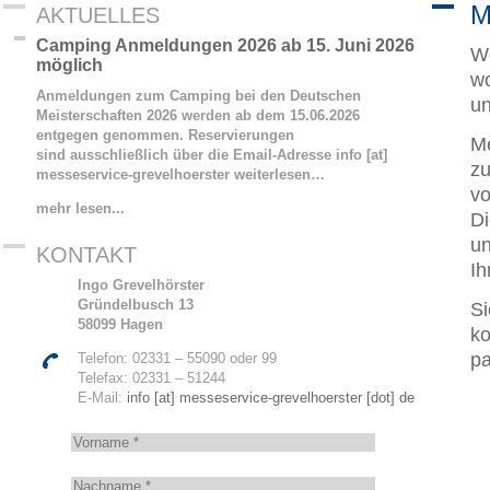
M
AKTUELLES
Camping Anmeldungen 2026 ab 15. Juni 2026
We
möglich
wo
Anmeldungen zum Camping bei den Deutschen
un
Meisterschaften 2026 werden ab dem 15.06.2026
entgegen genommen. Reservierungen
Me
sind ausschließlich über die Email-Adresse info [at]
zu
messeservice-grevelhoerster
weiterlesen…
vo
mehr lesen...
Di
un
KONTAKT
Ih
Ingo Grevelhörster
Gründelbusch 13
Si
58099 Hagen
ko
pa
Telefon: 02331 – 55090 oder 99
Telefax: 02331 – 51244
E-Mail:
info [at] messeservice-grevelhoerster [dot] de
V
o
r
N