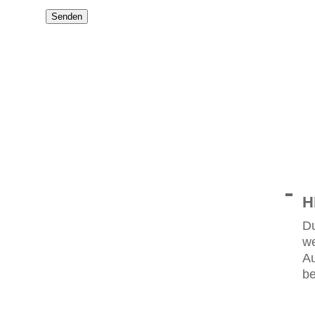
Senden
H
Du
we
Au
be