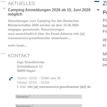
Z
AKTUELLES
Camping Anmeldungen 2026 ab 15. Juni 2026
P
möglich
Pa
Anmeldungen zum Camping bei den Deutschen
Meisterschaften 2026 werden ab dem 15.06.2026
be
entgegen genommen. Reservierungen
Fa
sind ausschließlich über die Email-Adresse info [at]
messeservice-grevelhoerster
weiterlesen…
Wi
in
mehr lesen...
Me
KONTAKT
kö
Ingo Grevelhörster
im
Gründelbusch 13
58099 Hagen
Telefon: 02331 – 55090 oder 99
Telefax: 02331 – 51244
E-Mail:
info [at] messeservice-grevelhoerster [dot] de
V
o
r
N