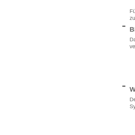
Fü
zu
B
Da
ve
W
De
S